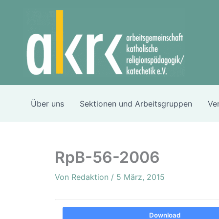
Zum
Inhalt
springen
Über uns
Sektionen und Arbeitsgruppen
Ve
RpB-56-2006
Von
Redaktion
/
5 März, 2015
Download