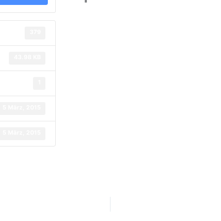
379
43.98 KB
1
5 März, 2015
5 März, 2015