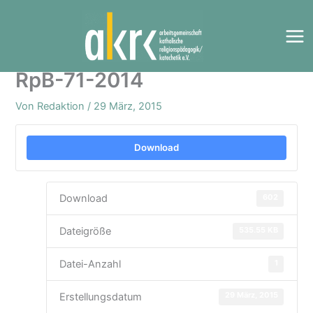
Zum
Inhalt
springen
RpB-71-2014
Von
Redaktion
/
29 März, 2015
Download
602
Download
535.55 KB
Dateigröße
1
Datei-Anzahl
29 März, 2015
Erstellungsdatum