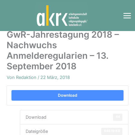
Zum
Inhalt
springen
GwR-Jahrestagung 2018 –
Nachwuchs
Anmelderegularien – 13.
September 2018
Von
Redaktion
/
22 März, 2018
Download
44
Download
846.19 KB
Dateigröße