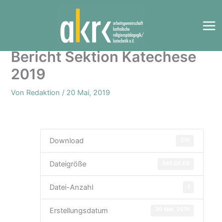
Zum
Inhalt
springen
Bericht Sektion Katechese
2019
Von
Redaktion
/
20 Mai, 2019
216
Download
345.68 KB
Dateigröße
1
Datei-Anzahl
20 Mai, 2019
Erstellungsdatum