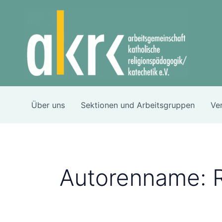
Suchen
Zum
nach:
Inhalt
springen
Über uns
Sektionen und Arbeitsgruppen
Ve
Autorenname: 